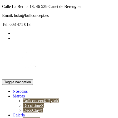
Calle La Bernia 18. 46 529 Canet de Berenguer
Email: hola@bullconcept.es
Tel: 603 471 018
Toggle navigation
Nosotros
Marcas
Bullconcept® Hybrid
DecoLime®
DecoClay®
Galería