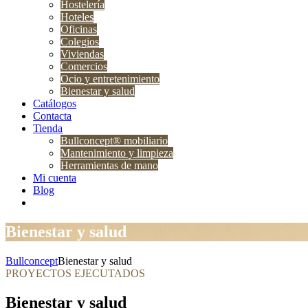
Hostelería
Hoteles
Oficinas
Colegios
Viviendas
Comercios
Ocio y entretenimiento
Bienestar y salud
Catálogos
Contacta
Tienda
Bullconcept® mobiliario
Mantenimiento y limpieza
Herramientas de mano
Mi cuenta
Blog
Bienestar y salud
Bullconcept
Bienestar y salud
PROYECTOS EJECUTADOS
Bienestar y salud