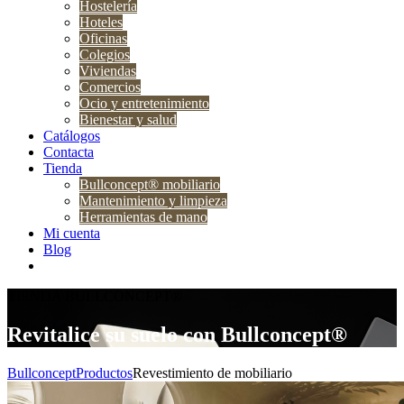
Hostelería
Hoteles
Oficinas
Colegios
Viviendas
Comercios
Ocio y entretenimiento
Bienestar y salud
Catálogos
Contacta
Tienda
Bullconcept® mobiliario
Mantenimiento y limpieza
Herramientas de mano
Mi cuenta
Blog
TIENDA BULLCONCEPT®
Revitalice su suelo con Bullconcept®
Bullconcept
Productos
Revestimiento de mobiliario