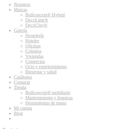
Nosotros
Marcas
Bullconcept® Hybrid
DecoLime®
DecoClay®
Galería
Hostelería
Hoteles
Oficinas
Colegios
Viviendas
Comercios
Ocio y entretenimiento
Bienestar y salud
Catálogos
Contacta
Tienda
Bullconcept® mobiliario
Mantenimiento y limpieza
Herramientas de mano
Mi cuenta
Blog