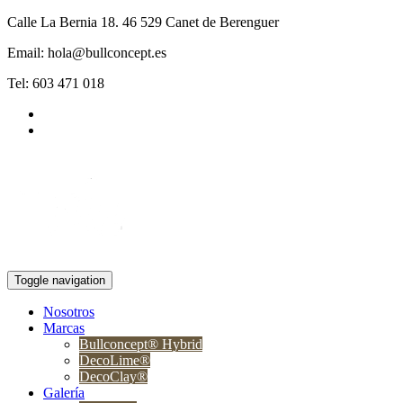
Calle La Bernia 18. 46 529 Canet de Berenguer
Email: hola@bullconcept.es
Tel: 603 471 018
Toggle navigation
Nosotros
Marcas
Bullconcept® Hybrid
DecoLime®
DecoClay®
Galería