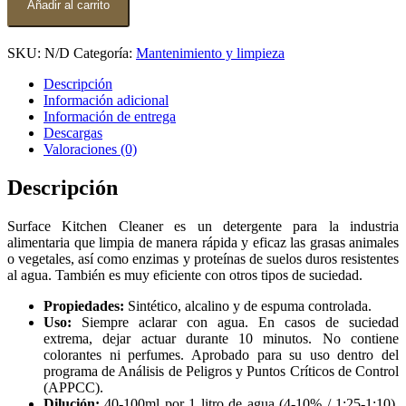
Cleaner
Añadir al carrito
cantidad
SKU:
N/D
Categoría:
Mantenimiento y limpieza
Descripción
Información adicional
Información de entrega
Descargas
Valoraciones (0)
Descripción
Surface Kitchen Cleaner es un detergente para la industria
alimentaria que limpia de manera rápida y eficaz las grasas animales
o vegetales, así como enzimas y proteínas de suelos duros resistentes
al agua. También es muy eficiente con otros tipos de suciedad.
Propiedades:
Sintético, alcalino y de espuma controlada.
Uso:
Siempre aclarar con agua. En casos de suciedad
extrema, dejar actuar durante 10 minutos. No contiene
colorantes ni perfumes. Aprobado para su uso dentro del
programa de Análisis de Peligros y Puntos Críticos de Control
(APPCC).
Dilución:
40-100ml por 1 litro de agua (4-10% / 1:25-1:10).