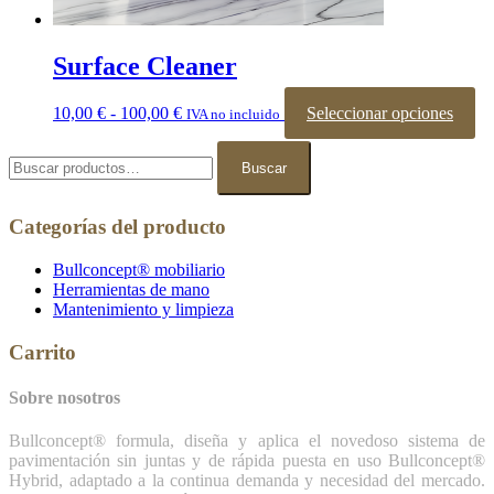
Surface Cleaner
Rango
Es
10,00
€
-
100,00
€
Seleccionar opciones
IVA no incluido
de
pr
Buscar
precios:
tie
por:
Buscar
desde
mú
10,00 €
var
hasta
La
Categorías del producto
100,00 €
op
se
Bullconcept® mobiliario
pu
Herramientas de mano
ele
Mantenimiento y limpieza
en
la
pá
Carrito
de
pr
Sobre nosotros
Bullconcept® formula, diseña y aplica el novedoso sistema de
pavimentación sin juntas y de rápida puesta en uso Bullconcept®
Hybrid, adaptado a la continua demanda y necesidad del mercado.