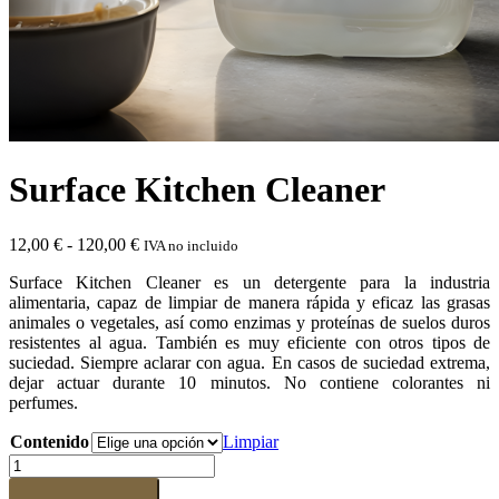
Surface Kitchen Cleaner
Rango
12,00
€
-
120,00
€
IVA no incluido
de
Surface Kitchen Cleaner es un detergente para la industria
precios:
alimentaria, capaz de limpiar de manera rápida y eficaz las grasas
desde
animales o vegetales, así como enzimas y proteínas de suelos duros
12,00 €
resistentes al agua. También es muy eficiente con otros tipos de
hasta
suciedad. Siempre aclarar con agua. En casos de suciedad extrema,
120,00 €
dejar actuar durante 10 minutos. No contiene colorantes ni
perfumes.
Contenido
Limpiar
Surface
Kitchen