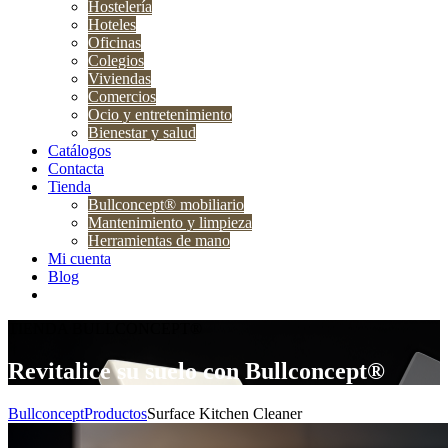
Hostelería
Hoteles
Oficinas
Colegios
Viviendas
Comercios
Ocio y entretenimiento
Bienestar y salud
Catálogos
Contacta
Tienda
Bullconcept® mobiliario
Mantenimiento y limpieza
Herramientas de mano
Mi cuenta
Blog
TIENDA BULLCONCEPT®
Revitalice su suelo con Bullconcept®
Bullconcept
Productos
Surface Kitchen Cleaner