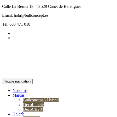
Calle La Bernia 18. 46 529 Canet de Berenguer
Email: hola@bullconcept.es
Tel: 603 471 018
Toggle navigation
Nosotros
Marcas
Bullconcept® Hybrid
DecoLime®
DecoClay®
Galería