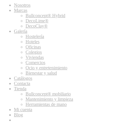
Nosotros
Marcas
Bullconcept® Hybrid
DecoLime®
DecoClay®
Galería
Hostelería
Hoteles
Oficinas
Colegios
Viviendas
Comercios
Ocio y entretenimiento
Bienestar y salud
Catálogos
Contacta
Tienda
Bullconcept® mobiliario
Mantenimiento y limpieza
Herramientas de mano
Mi cuenta
Blog