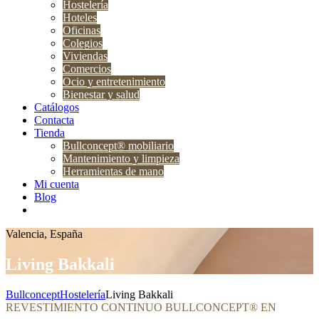
Hostelería
Hoteles
Oficinas
Colegios
Viviendas
Comercios
Ocio y entretenimiento
Bienestar y salud
Catálogos
Contacta
Tienda
Bullconcept® mobiliario
Mantenimiento y limpieza
Herramientas de mano
Mi cuenta
Blog
Valencia, España
Living Bakkali
Bullconcept
Hostelería
Living Bakkali
REVESTIMIENTO CONTINUO BULLCONCEPT® EN