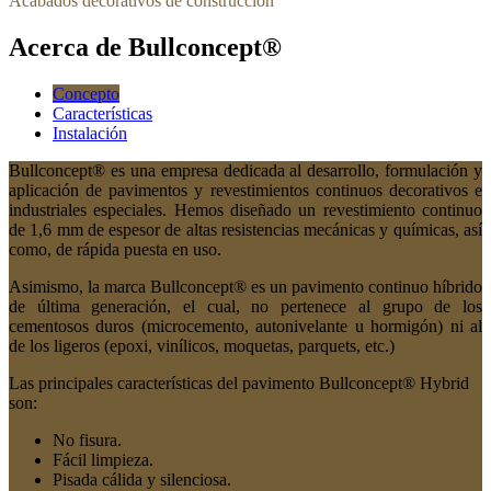
Acabados decorativos de construcción
Acerca de Bullconcept®
Concepto
Características
Instalación
Bullconcept® es una empresa dedicada al desarrollo, formulación y
aplicación de pavimentos y revestimientos continuos decorativos e
industriales especiales. Hemos diseñado un revestimiento continuo
de 1,6 mm de espesor de altas resistencias mecánicas y químicas, así
como, de rápida puesta en uso.
Asimismo, la marca Bullconcept® es un pavimento continuo híbrido
de última generación, el cual, no pertenece al grupo de los
cementosos duros (microcemento, autonivelante u hormigón) ni al
de los ligeros (epoxi, vinílicos, moquetas, parquets, etc.)
Las principales características del pavimento Bullconcept® Hybrid
son:
No fisura.
Fácil limpieza.
Pisada cálida y silenciosa.