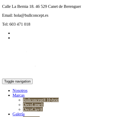
Calle La Bernia 18. 46 529 Canet de Berenguer
Email: hola@bullconcept.es
Tel: 603 471 018
Toggle navigation
Nosotros
Marcas
Bullconcept® Hybrid
DecoLime®
DecoClay®
Galería