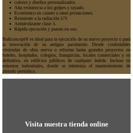
colores y diseños personalizados.
Alta resistencia a los golpes y rayado.
Económico en cuanto a otras prestaciones.
Resistente a la radiación UV.
Antideslizante clase 3.
Rápida ejecución y puesta en uso.
Bullconcept® es ideal para la ejecución de su nuevo proyecto o para
la renovación de su antiguo pavimento. Desde confortables
viviendas de obra nueva o reforma hasta grandes proyectos en
hoteles, hospitales, colegios, franquicias, locales comerciales y en
definitiva, en edificios públicos de cualquier índole. Incluso en
entornos industriales, donde se minimiza el mantenimiento de
pintado periódico.
Visita nuestra tienda online