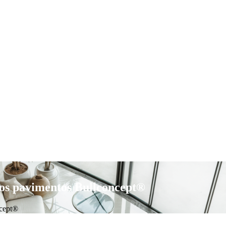
ros pavimentos Bullconcept®
ncept®