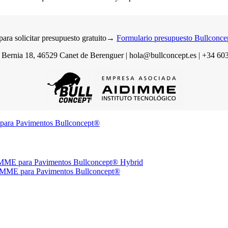
para solicitar presupuesto gratuito→
Formulario presupuesto Bullconc
 Bernia 18, 46529 Canet de Berenguer | hola@bullconcept.es | +34 60
 para Pavimentos Bullconcept®
IDIMME para Pavimentos Bullconcept® Hybrid
IDIMME para Pavimentos Bullconcept®