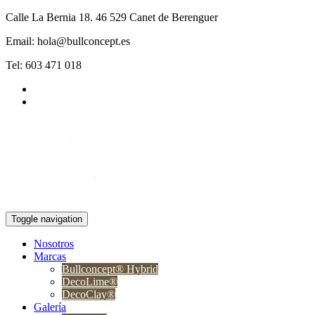
Calle La Bernia 18. 46 529 Canet de Berenguer
Email: hola@bullconcept.es
Tel: 603 471 018
Toggle navigation
Nosotros
Marcas
Bullconcept® Hybrid
DecoLime®
DecoClay®
Galería