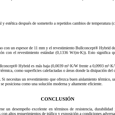
 y estética después de someterlo a repetidos cambios de temperatura (ca
 uno con un espesor de 11 mm y el revestimiento Bullconcept® Hybrid d
ón con el revestimiento estándar (0,1336 W/(m·K)). Esto significa q
Bullconcept® Hybrid es más baja (0,0039 m²·K/W frente a 0,0993 m²·K/W)
térmica, como superficies calefactadas o áreas donde la disipación del c
. Si necesitas un revestimiento que ofrezca buen aislamiento térmico, u
d se posiciona como una solución moderna y altamente eficiente.
CONCLUSIÓN
ne un desempeño excelente en términos de resistencia, durabilidad y
s con altos requerimientos de tráfico y exposición a condiciones adversa