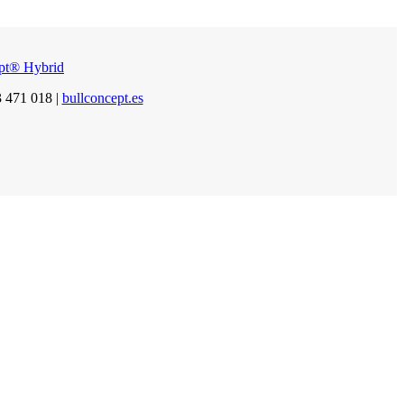
ept® Hybrid
3 471 018 |
bullconcept.es