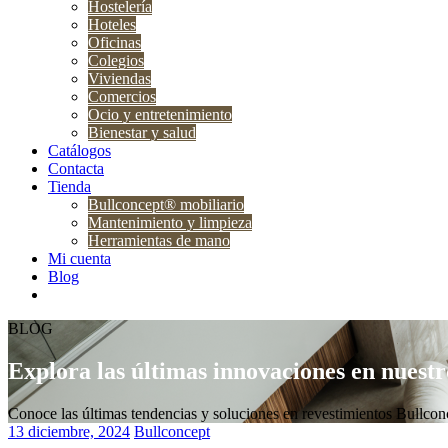
Hostelería
Hoteles
Oficinas
Colegios
Viviendas
Comercios
Ocio y entretenimiento
Bienestar y salud
Catálogos
Contacta
Tienda
Bullconcept® mobiliario
Mantenimiento y limpieza
Herramientas de mano
Mi cuenta
Blog
BLOG
Explora las últimas innovaciones en nuest
Conoce las últimas tendencias y soluciones en revestimientos Bullco
13 diciembre, 2024
Bullconcept